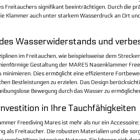
es Freitauchers signifikant beeinträchtigen. Durch die 
 die Klammer auch unter starkem Wasserdruck an Ort und S
 des Wasserwiderstands und verbe
plinen im Freitauchen, wie beispielsweise dem Streckenta
inienförmige Gestaltung der MARES Nasenklammer Freedi
minimieren. Dies ermöglicht eine effizientere Fortbew
ichen Bestleistungen zu erzielen. Das Design berücksicht
reibungslose Bewegung durch das Wasser zu ermögliche
Investition in Ihre Tauchfähigkeiten
er Freediving Mares ist mehr als nur ein Accessoire; sie
ng als Freitaucher. Die robusten Materialien und die sor
i regelmäßiger intensiver Nutzung. Sie können sich dar