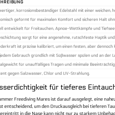
CHREIBUNG
ertiger, korrosionsbeständiger Edelstahl mit einer weichen, 
omisch geformt für maximalen Komfort und sicheren Halt ohn
ell entwickelt für Freitauchen, Apnoe-Wettkämpfe und Tiefse
eschichtung sorgt für eine angenehme, rutschfeste Haptik und 
ederkraft ist präzise kalibriert, um einen festen, aber denno
jedem Gebrauch gründlich mit Süßwasser spülen und an der Lu
algewicht für unauffälliges Tragen und minimale Beeinträchti
tent gegen Salzwasser, Chlor und UV-Strahlung.
serdichtigkeit für tieferes Eintauc
mer Freediving Mares ist darauf ausgelegt, eine nahez
ist entscheidend, um den Druckausgleich bei tieferen Ta
eintritt in die Nase kann nicht nur zu starkem Unbehag