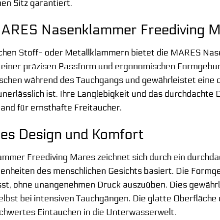
n Sitz garantiert.
ARES Nasenklammer Freediving Mar
fachen Stoff- oder Metallklammern bietet die MARES Nas
f einer präzisen Passform und ergonomischen Formgebung
tschen während des Tauchgangs und gewährleistet eine op
 unerlässlich ist. Ihre Langlebigkeit und das durchdacht
nd für ernsthafte Freitaucher.
es Design und Komfort
mer Freediving Mares zeichnet sich durch ein durchdac
heiten des menschlichen Gesichts basiert. Die Formgebun
st, ohne unangenehmen Druck auszuüben. Dies gewährle
elbst bei intensiven Tauchgängen. Die glatte Oberfläche 
chwertes Eintauchen in die Unterwasserwelt.