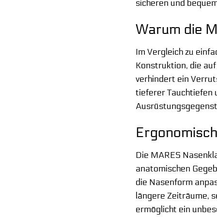
sicheren und bequeme
Warum die M
Im Vergleich zu ein
Konstruktion, die au
verhindert ein Verru
tieferer Tauchtiefen
Ausrüstungsgegensta
Ergonomisch
Die MARES Nasenklam
anatomischen Gegeben
die Nasenform anpas
längere Zeiträume, s
ermöglicht ein unbes