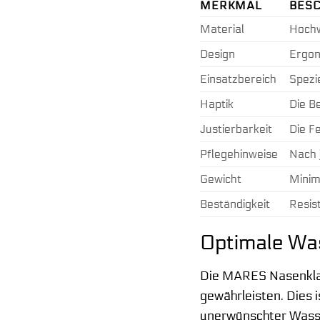
MERKMAL
BES
Material
Hochw
Design
Ergon
Einsatzbereich
Spezi
Haptik
Die B
Justierbarkeit
Die F
Pflegehinweise
Nach 
Gewicht
Minim
Beständigkeit
Resis
Optimale Was
Die MARES Nasenklam
gewährleisten. Dies 
unerwünschter Wasser