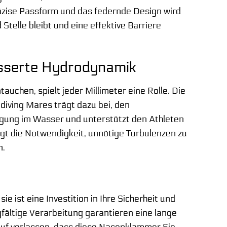
präzise Passform und das federnde Design wird
telle bleibt und eine effektive Barriere
sserte Hydrodynamik
uchen, spielt jeder Millimeter eine Rolle. Die
ving Mares trägt dazu bei, den
egung im Wasser und unterstützt den Athleten
igt die Notwendigkeit, unnötige Turbulenzen zu
n.
 ist eine Investition in Ihre Sicherheit und
gfältige Verarbeitung garantieren eine lange
auf verlassen, dass diese Nasenklammer Sie