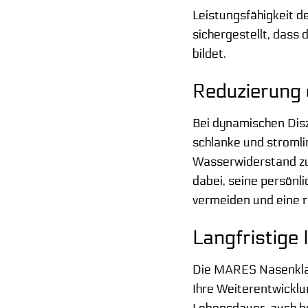
Leistungsfähigkeit d
sichergestellt, dass
bildet.
Reduzierung
Bei dynamischen Diszi
schlanke und stroml
Wasserwiderstand zu 
dabei, seine persönl
vermeiden und eine 
Langfristige 
Die MARES Nasenklamm
Ihre Weiterentwicklu
Lebensdauer, auch be