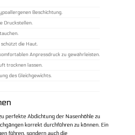
hypoallergenen Beschichtung.
e Druckstellen.
etauchen.
schützt die Haut.
ch komfortablen Anpressdruck zu gewährleisten.
ft trocknen lassen.
gung des Gleichgewichts.
hen
u perfekte Abdichtung der Nasenhöhle zu
uchgängen korrekt durchführen zu können. Ein
en führen, sondern auch die