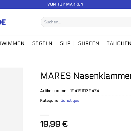
VON TOP MARKEN
Suchen
nach:
HWIMMEN
SEGELN
SUP
SURFEN
TAUCHE
MARES Nasenklammer 
Artikelnummer:
194151039474
Kategorie:
Sonstiges
19,99
€