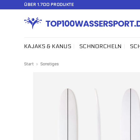
Zum
ÜBER 1.700 PRODUKTE
Inhalt
springen
KAJAKS & KANUS
SCHNORCHELN
SC
Start
»
Sonstiges