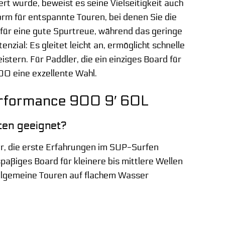
 wurde, beweist es seine Vielseitigkeit auch
orm für entspannte Touren, bei denen Sie die
ür eine gute Spurtreue, während das geringe
nzial: Es gleitet leicht an, ermöglicht schnelle
stern. Für Paddler, die ein einziges Board für
00 eine exzellente Wahl.
Performance 900 9′ 60L
ten geeignet?
er, die erste Erfahrungen im SUP-Surfen
aßiges Board für kleinere bis mittlere Wellen
r allgemeine Touren auf flachem Wasser