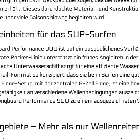
nem griffigen EVA-Deckpad überzogen, das bei Nässe für s
 erhöht. Dieses durchdachte Material- und Konstruktion
über viele Saisons hinweg begleiten wird.
einheiten für das SUP-Surfen
oard Performance 900 ist auf ein ausgeglichenes Verhä
ate Rocker-Linie unterstützt ein frühes Angleiten in der
lache Unterwasserschiff sorgt für eine effiziente Wass
ail-Form ist so konzipiert, dass sie beim Surfen eine gu
 Finne-Setup, mit der zentralen 8-Zoll Finne, ist eine b
gsfähigkeit an verschiedene Wellenbedingungen auszeic
ngboard Performance 900 zu einem ausgezeichneten W
biete – Mehr als nur Wellenreite