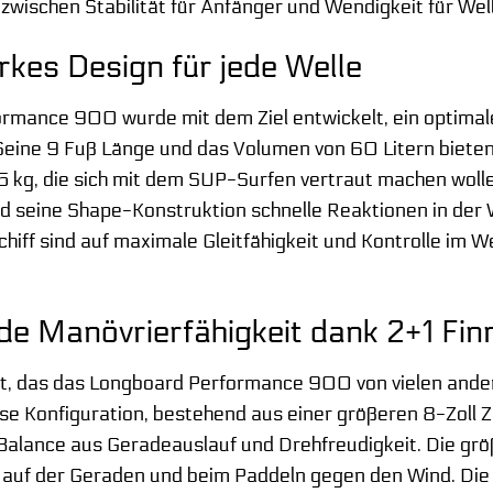
 zwischen Stabilität für Anfänger und Wendigkeit für Wel
rkes Design für jede Welle
mance 900 wurde mit dem Ziel entwickelt, ein optimale
. Seine 9 Fuß Länge und das Volumen von 60 Litern bieten
 kg, die sich mit dem SUP-Surfen vertraut machen wollen
nd seine Shape-Konstruktion schnelle Reaktionen in der 
hiff sind auf maximale Gleitfähigkeit und Kontrolle im 
e Manövrierfähigkeit dank 2+1 Fin
nt, das das Longboard Performance 900 von vielen ande
se Konfiguration, bestehend aus einer größeren 8-Zoll Ze
 Balance aus Geradeauslauf und Drehfreudigkeit. Die größ
 auf der Geraden und beim Paddeln gegen den Wind. Die 