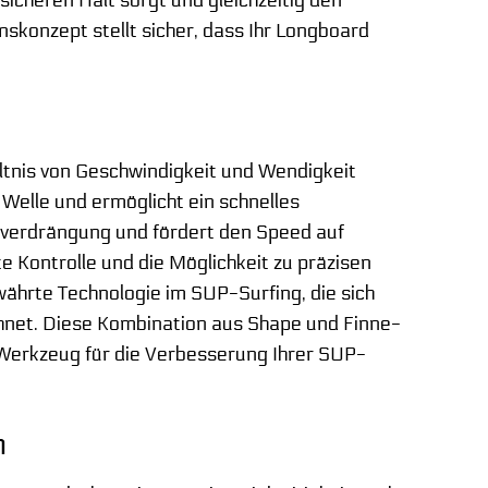
icheren Halt sorgt und gleichzeitig den
skonzept stellt sicher, dass Ihr Longboard
ltnis von Geschwindigkeit und Wendigkeit
 Welle und ermöglicht ein schnelles
erverdrängung und fördert den Speed auf
te Kontrolle und die Möglichkeit zu präzisen
ewährte Technologie im SUP-Surfing, die sich
hnet. Diese Kombination aus Shape und Finne-
erkzeug für die Verbesserung Ihrer SUP-
n