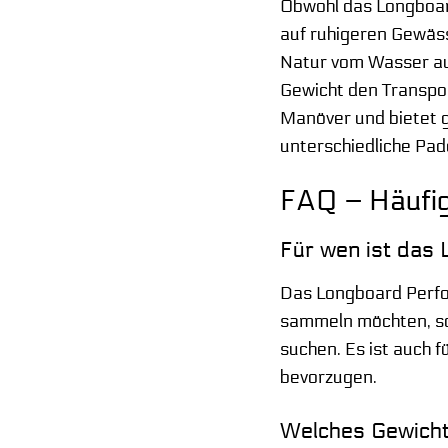
Obwohl das Longboar
auf ruhigeren Gewäss
Natur vom Wasser au
Gewicht den Transport
Manöver und bietet g
unterschiedliche Pad
FAQ – Häufi
Für wen ist das
Das Longboard Perfor
sammeln möchten, sow
suchen. Es ist auch f
bevorzugen.
Welches Gewicht