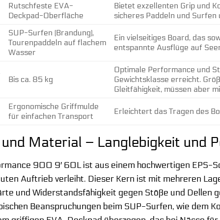
Rutschfeste EVA-
Bietet exzellenten Grip und K
Deckpad-Oberfläche
sicheres Paddeln und Surfen u
SUP-Surfen (Brandung),
Ein vielseitiges Board, das so
Tourenpaddeln auf flachem
entspannte Ausflüge auf Seen 
Wasser
Optimale Performance und Stab
g
Bis ca. 85 kg
Gewichtsklasse erreicht. Größ
Gleitfähigkeit, müssen aber 
Ergonomische Griffmulde
Erleichtert das Tragen des 
für einfachen Transport
 und Material – Langlebigkeit und
rmance 900 9′ 60L ist aus einem hochwertigen EPS-Sch
uten Auftrieb verleiht. Dieser Kern ist mit mehreren Lag
rte und Widerstandsfähigkeit gegen Stöße und Dellen ge
ypischen Beanspruchungen beim SUP-Surfen, wie dem Ko