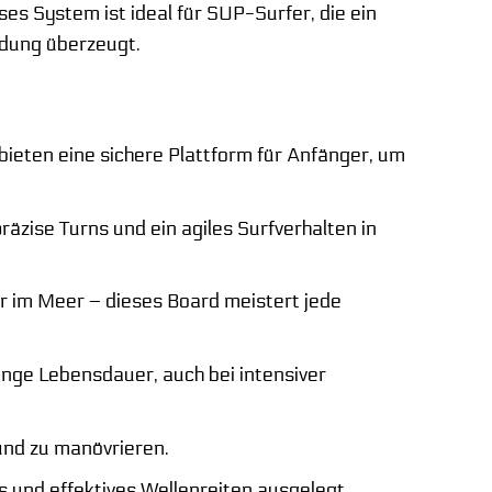
ses System ist ideal für SUP-Surfer, die ein
ndung überzeugt.
ieten eine sichere Plattform für Anfänger, um
äzise Turns und ein agiles Surfverhalten in
r im Meer – dieses Board meistert jede
nge Lebensdauer, auch bei intensiver
und zu manövrieren.
 und effektives Wellenreiten ausgelegt.