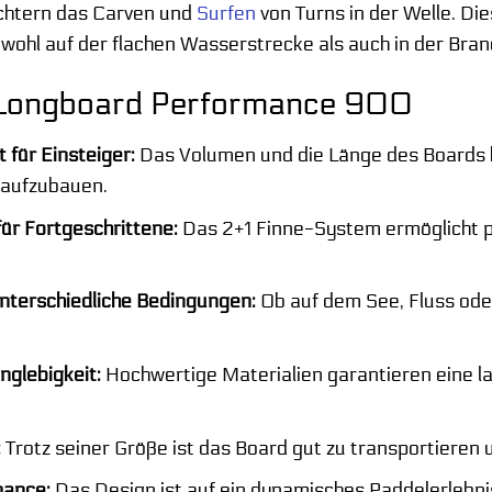
ichtern das Carven und
Surfen
von Turns in der Welle. Die
wohl auf der flachen Wasserstrecke als auch in der Bra
s Longboard Performance 900
t für Einsteiger:
Das Volumen und die Länge des Boards b
 aufzubauen.
ür Fortgeschrittene:
Das 2+1 Finne-System ermöglicht pr
 unterschiedliche Bedingungen:
Ob auf dem See, Fluss ode
nglebigkeit:
Hochwertige Materialien garantieren eine la
:
Trotz seiner Größe ist das Board gut zu transportieren 
mance:
Das Design ist auf ein dynamisches Paddelerlebnis