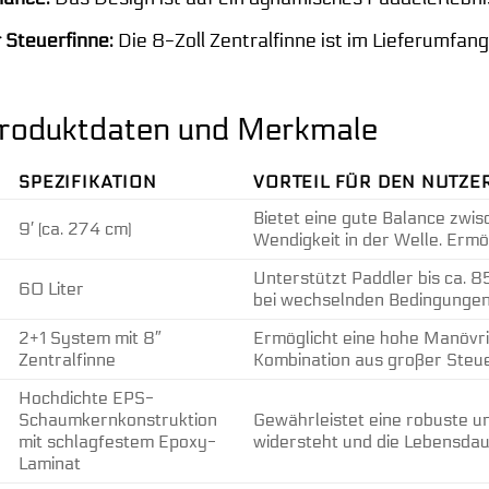
r Steuerfinne:
Die 8-Zoll Zentralfinne ist im Lieferumfan
 Produktdaten und Merkmale
SPEZIFIKATION
VORTEIL FÜR DEN NUTZE
Bietet eine gute Balance zwis
9′ (ca. 274 cm)
Wendigkeit in der Welle. Ermög
Unterstützt Paddler bis ca. 85
60 Liter
bei wechselnden Bedingungen
2+1 System mit 8″
Ermöglicht eine hohe Manövrie
Zentralfinne
Kombination aus großer Steuer
Hochdichte EPS-
Schaumkernkonstruktion
Gewährleistet eine robuste u
mit schlagfestem Epoxy-
widersteht und die Lebensdau
Laminat