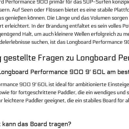
d Performance 900 primär für das SUP-Surfen konzipiert
ern. Auf Seen oder Flüssen bietet es eine stabile Plattf
s genießen können. Die Länge und das Volumen sorgen f
 erleichtert. In der Brandung entfaltet es sein volles Pote
enügend Halt, um auch kleinere Wellen erfolgreich zu mei
delerlebnisse suchen, ist das Longboard Performance 9
g gestellte Fragen zu Longboard 
 Longboard Performance 900 9′ 60L am bes
mance 900 9′ 60L ist ideal für ambitionierte Einsteig
ie für fortgeschrittene Paddler, die ein wendiges und sp
ür leichtere Paddler geeignet, die ein stabiles Board fü
 kann das Board tragen?