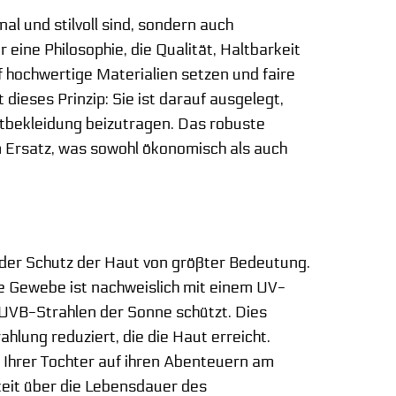
al und stilvoll sind, sondern auch
eine Philosophie, die Qualität, Haltbarkeit
f hochwertige Materialien setzen und faire
ieses Prinzip: Sie ist darauf ausgelegt,
rtbekleidung beizutragen. Das robuste
m Ersatz, was sowohl ökonomisch als auch
t der Schutz der Haut von größter Bedeutung.
te Gewebe ist nachweislich mit einem UV-
 UVB-Strahlen der Sonne schützt. Dies
hlung reduziert, die die Haut erreicht.
 Ihrer Tochter auf ihren Abenteuern am
keit über die Lebensdauer des