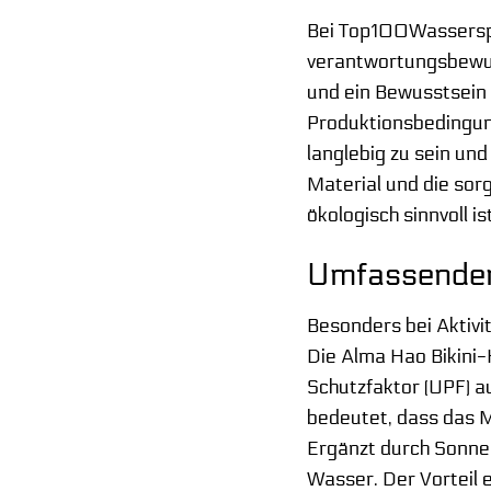
Bei Top100Wasserspor
verantwortungsbewuss
und ein Bewusstsein 
Produktionsbedingung
langlebig zu sein un
Material und die sor
ökologisch sinnvoll is
Umfassender 
Besonders bei Aktivi
Die Alma Hao Bikini-
Schutzfaktor (UPF) a
bedeutet, dass das Ma
Ergänzt durch Sonnen
Wasser. Der Vorteil 