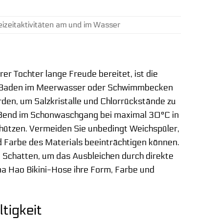
izeitaktivitäten am und im Wasser
r Tochter lange Freude bereitet, ist die
em Baden im Meerwasser oder Schwimmbecken
rden, um Salzkristalle und Chlorrückstände zu
eßend im Schonwaschgang bei maximal 30°C in
hützen. Vermeiden Sie unbedingt Weichspüler,
nd Farbe des Materials beeinträchtigen können.
 Schatten, um das Ausbleichen durch direkte
ma Hao Bikini-Hose ihre Form, Farbe und
tigkeit