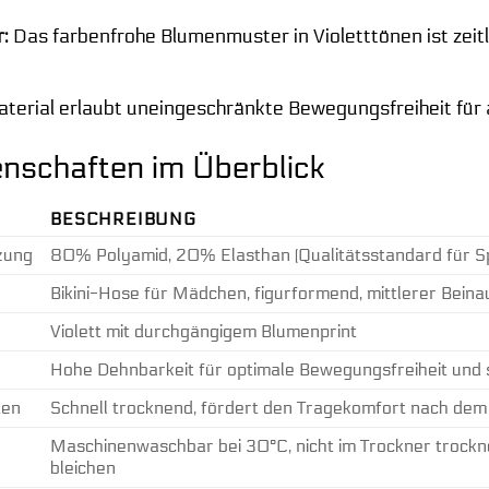
:
Das farbenfrohe Blumenmuster in Violetttönen ist zeit
erial erlaubt uneingeschränkte Bewegungsfreiheit für al
nschaften im Überblick
BESCHREIBUNG
zung
80% Polyamid, 20% Elasthan (Qualitätsstandard für S
Bikini-Hose für Mädchen, figurformend, mittlerer Beina
Violett mit durchgängigem Blumenprint
Hohe Dehnbarkeit für optimale Bewegungsfreiheit und s
ten
Schnell trocknend, fördert den Tragekomfort nach d
Maschinenwaschbar bei 30°C, nicht im Trockner trocknen
bleichen