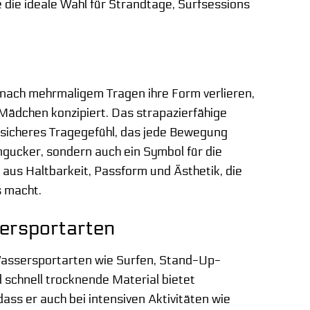
e die ideale Wahl für Strandtage, Surfsessions
t
 nach mehrmaligem Tragen ihre Form verlieren,
r Mädchen konzipiert. Das strapazierfähige
n sicheres Tragegefühl, das jede Bewegung
ngucker, sondern auch ein Symbol für die
aus Haltbarkeit, Passform und Ästhetik, die
s macht.
ersportarten
Wassersportarten wie Surfen, Stand-Up-
 schnell trocknende Material bietet
ass er auch bei intensiven Aktivitäten wie