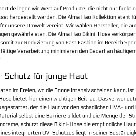
t.de legen wir Wert auf Produkte, die nicht nur funktion
t hergestellt werden. Die Alma Hao Kollektion steht für 
für unsere Umwelt vereint. Wir wählen Hersteller, die au
en gewährleisten. Die Alma Hao Bikini-Hose verkörpert d
d somit zur Reduzierung von Fast Fashion im Bereich Spo
gfältige Verarbeitung minimieren den Bedarf an häufige
t.
Schutz für junge Haut
täten im Freien, wo die Sonne intensiv scheinen kann, is
Hose bietet hier einen wichtigen Beitrag. Das verwende
usgestattet, der die Haut vor den schädlichen UVA- und
terial selbst eine Barriere bildet und die Menge der Stra
creme, schützt diese Bikini-Hose die empfindliche Haut
eines integrierten UV-Schutzes liegt in seiner Beständig