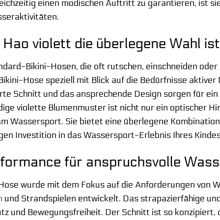
ichzeitig einen modischen Auftritt zu garantieren, ist si
seraktivitäten.
ao violett die überlegene Wahl is
dard-Bikini-Hosen, die oft rutschen, einschneiden oder
ikini-Hose speziell mit Blick auf die Bedürfnisse aktive
erte Schnitt und das ansprechende Design sorgen für ei
ige violette Blumenmuster ist nicht nur ein optischer Hi
am Wassersport. Sie bietet eine überlegene Kombination 
tigen Investition in das Wassersport-Erlebnis Ihres Kinde
formance für anspruchsvolle Wass
-Hose wurde mit dem Fokus auf die Anforderungen von 
n
und Strandspielen entwickelt. Das strapazierfähige und
 und Bewegungsfreiheit. Der Schnitt ist so konzipiert, d