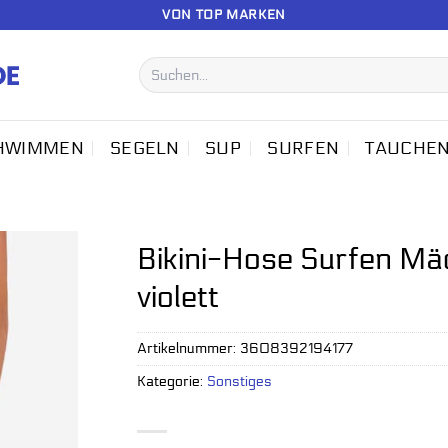
VON TOP MARKEN
Suchen
nach:
HWIMMEN
SEGELN
SUP
SURFEN
TAUCHE
Bikini-Hose Surfen M
violett
Artikelnummer:
3608392194177
Kategorie:
Sonstiges