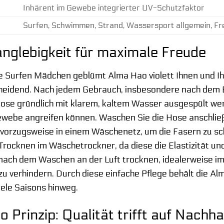
Inhärent im Gewebe integrierter UV-Schutzfaktor
Surfen, Schwimmen, Strand, Wassersport allgemein, Fre
anglebigkeit für maximale Freude
e Surfen Mädchen geblümt Alma Hao violett Ihnen und Ihre
scheidend. Nach jedem Gebrauch, insbesondere nach d
e Hose gründlich mit klarem, kaltem Wasser ausgespült we
Gewebe angreifen können. Waschen Sie die Hose anschli
vorzugsweise in einem Wäschenetz, um die Fasern zu sc
 Trocknen im Wäschetrockner, da diese die Elastizität u
nach dem Waschen an der Luft trocknen, idealerweise im
u verhindern. Durch diese einfache Pflege behält die Al
iele Saisons hinweg.
Prinzip: Qualität trifft auf Nachhal