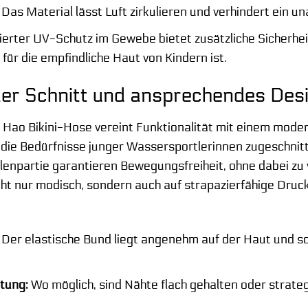
Das Material lässt Luft zirkulieren und verhindert ein 
ierter UV-Schutz im Gewebe bietet zusätzliche Sicherhei
für die empfindliche Haut von Kindern ist.
bter Schnitt und ansprechendes Des
Hao Bikini-Hose vereint Funktionalität mit einem moderne
f die Bedürfnisse junger Wassersportlerinnen zugeschni
llenpartie garantieren Bewegungsfreiheit, ohne dabei zu 
ht nur modisch, sondern auch auf strapazierfähige Druck
Der elastische Bund liegt angenehm auf der Haut und sor
tung:
Wo möglich, sind Nähte flach gehalten oder strate