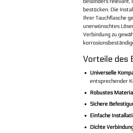
besonders relevant, 
bestücken. Die Insta
Ihrer Tauchflasche ge
unerwünschtes Lösen 
Verbindung zu gewäh
korrosionsbeständige
Vorteile de
Universelle Kompat
entsprechender Ko
Robustes Material
Sichere Befestigu
Einfache Installati
Dichte Verbindung