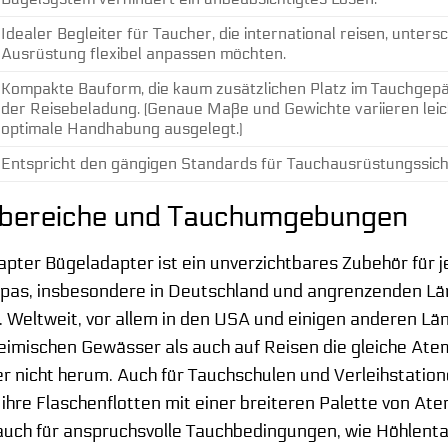
Idealer Begleiter für Taucher, die international reisen, unter
Ausrüstung flexibel anpassen möchten.
Kompakte Bauform, die kaum zusätzlichen Platz im Tauchgepä
der Reisebeladung. (Genaue Maße und Gewichte variieren leich
optimale Handhabung ausgelegt.)
Entspricht den gängigen Standards für Tauchausrüstungssich
ereiche und Tauchumgebungen
er Bügeladapter ist ein unverzichtbares Zubehör für jede
opas, insbesondere in Deutschland und angrenzenden Län
. Weltweit, vor allem in den USA und einigen anderen Lä
heimischen Gewässer als auch auf Reisen die gleiche A
r nicht herum. Auch für Tauchschulen und Verleihstatio
 ihre Flaschenflotten mit einer breiteren Palette von At
auch für anspruchsvolle Tauchbedingungen, wie Höhlent