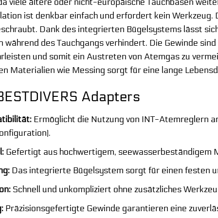
da viele ältere oder nicht-europäische Tauchbasen weite
llation ist denkbar einfach und erfordert kein Werkzeug.
schraubt. Dank des integrierten Bügelsystems lässt sich 
während des Tauchgangs verhindert. Die Gewinde sind pr
rleisten und somit ein Austreten von Atemgas zu verme
n Materialien wie Messing sorgt für eine lange Lebensd
s BESTDIVERS Adapters
ibilität:
Ermöglicht die Nutzung von INT-Atemreglern a
nfiguration).
:
Gefertigt aus hochwertigem, seewasserbeständigem Me
ng:
Das integrierte Bügelsystem sorgt für einen festen u
on:
Schnell und unkompliziert ohne zusätzliches Werkzeu
:
Präzisionsgefertigte Gewinde garantieren eine zuverlä