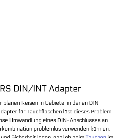
VERS DIN/INT Adapter
 planen Reisen in Gebiete, in denen DIN-
apter für Tauchflaschen löst dieses Problem
helose Umwandlung eines DIN-Anschlusses an
lerkombination problemlos verwenden können.
t und Sicherheit legen, egal ob beim
Tauchen
im