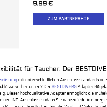
9,99
€
ZUM PARTNERSHOP
xibilität für Taucher: Der BESTDI
srüstung
mit unterschiedlichen Anschlussstandards oder
schlüsse vorherrschen? Der
BESTDIVERS
Adapter Bügelad
ssig. Dieser hochqualitative Adapter ermöglicht die mü
in einen INT-Anschluss, sodass Sie nahezu jede Atemreg
ung für anspruchsvolle Taucher, die Wert auf Vielseitigkei