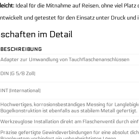
eicht:
Ideal für die Mitnahme auf Reisen, ohne viel Plat
ntwickelt und getestet für den Einsatz unter Druck und
schaften im Detail
BESCHREIBUNG
Adapter zur Umwandlung von Tauchflaschenanschlüssen
DIN (G 5/8 Zoll)
INT (International)
Hochwertiges, korrosionsbeständiges Messing für Langlebigkei
Bügelkonstruktion ist ebenfalls aus stabilem Metall gefertigt.
Werkzeuglose Installation direkt am Flaschenventil durch ein
Präzise gefertigte Gewindeverbindungen für eine absolut dic
Bügelsystem verhindert ein unbeabsichtigtes Lösen.