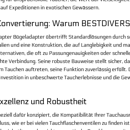
auf Expeditionen in exotischen Gewässern.
Konvertierung: Warum BESTDIVERS 
ter Bügeladapter übertrifft Standardlösungen durch se
alien und eine Konstruktion, die auf Langlebigkeit und m
ternativen, die oft zu Passungenauigkeiten oder schnell
chte Verbindung. Seine robuste Bauweise stellt sicher, d
m Tauchen auftreten, seine Funktion zuverlässig erfüllt
Investition in unbeschwerte Taucherlebnisse und die Gew
xzellenz und Robustheit
eziell dafür konzipiert, die Kompatibilität Ihrer Tauchau
s, wie er bei vielen Tauchflaschenventilen zu finden ist