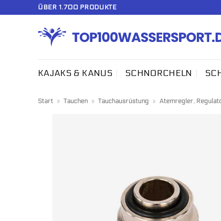
Zum
ÜBER 1.700 PRODUKTE
Inhalt
springen
KAJAKS & KANUS
SCHNORCHELN
SC
Start
»
Tauchen
»
Tauchausrüstung
»
Atemregler, Regulat