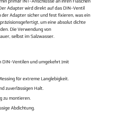
rhin primär INT-Anschlüsse an ihren Flaschen
 Der Adapter wird direkt auf das DIN-Ventil
der Adapter sicher und fest fixieren, was ein
äzisionsgefertigt, um eine absolut dichte
iden. Die Verwendung von
auer, selbst im Salzwasser.
n DIN-Ventilen und umgekehrt (mit
ssing für extreme Langlebigkeit.
nd zuverlässigen Halt.
g zu montieren.
ssige Abdichtung.