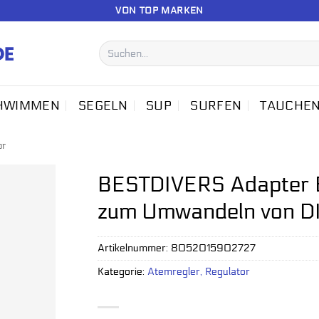
VON TOP MARKEN
Suchen
nach:
HWIMMEN
SEGELN
SUP
SURFEN
TAUCHE
or
BESTDIVERS Adapter B
zum Umwandeln von DI
Artikelnummer:
8052015902727
Kategorie:
Atemregler, Regulator