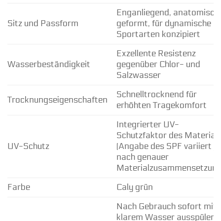
Enganliegend, anatomisch
Sitz und Passform
geformt, für dynamische
Sportarten konzipiert
Exzellente Resistenz
Wasserbeständigkeit
gegenüber Chlor- und
Salzwasser
Schnelltrocknend für
Trocknungseigenschaften
erhöhten Tragekomfort
Integrierter UV-
Schutzfaktor des Material
UV-Schutz
(Angabe des SPF variiert je
nach genauer
Materialzusammensetzung
Farbe
Caly grün
Nach Gebrauch sofort mit
klarem Wasser ausspülen;